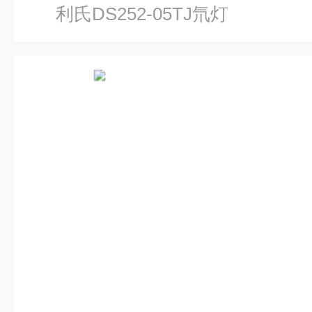
利氏DS252-05TJ氘灯