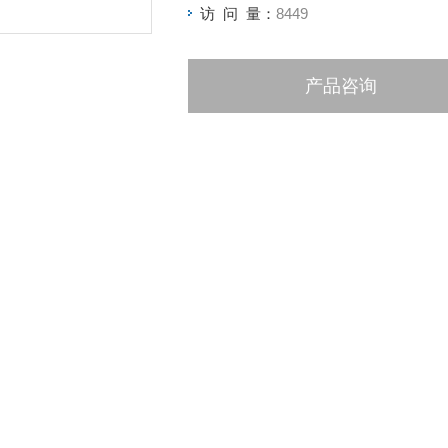
访 问 量：
8449
产品咨询
绍
其他品牌
供货周期
医疗卫生,环保,食品/农产品,化工,生物产业
CO 5330-0091B氘灯
O 5330-0091B
产地
寿命
仪器型号
仪器厂