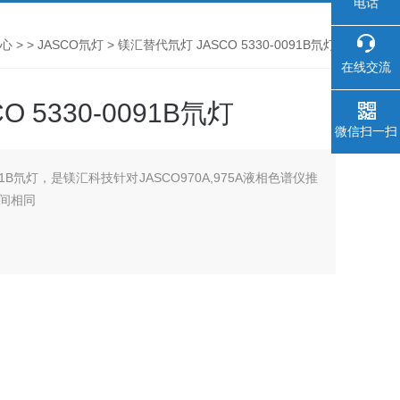
电话
心
> >
JASCO氘灯
> 镁汇替代氘灯 JASCO 5330-0091B氘灯
在线交流
 5330-0091B氘灯
微信扫一扫
091B氘灯，是镁汇科技针对JASCO970A,975A液相色谱仪推
间相同