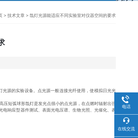
页
>
技术文章
> 氙灯光源能适应不同实验室对仪器空间的要求
求
灯光源的实验设备。点光源一般连接光纤使用，使模拟日光光
高压短弧球形氙灯是发光点很小的点光源，在点燃时辐射出强
电话
光电响应型器件测试、表面光电压谱、生物光照、光催化、表
在线交流