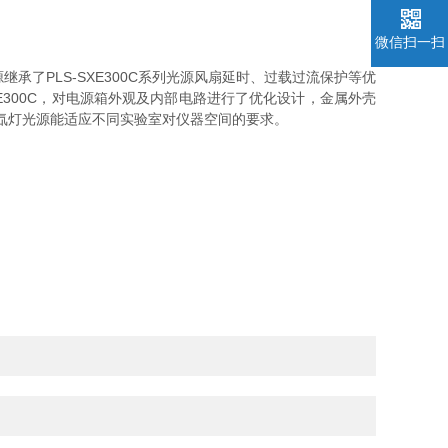
微信扫一扫
承了PLS-SXE300C系列光源风扇延时、过载过流保护等优
XE300C，对电源箱外观及内部电路进行了优化设计，金属外壳
D系列氙灯光源能适应不同实验室对仪器空间的要求。