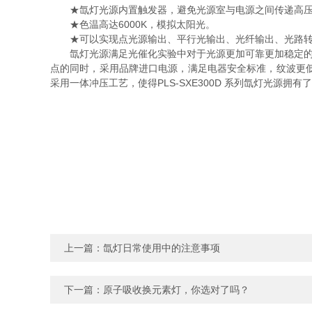
★氙灯光源内置触发器，避免光源室与电源之间传递高压
★色温高达6000K，模拟太阳光。
★可以实现点光源输出、平行光输出、光纤输出、光路转
氙灯光源满足光催化实验中对于光源更加可靠更加稳定的要求，顺
点的同时，采用品牌进口电源，满足电器安全标准，纹波更低、更
采用一体冲压工艺，使得PLS-SXE300D 系列氙灯光源拥
上一篇：
氙灯日常使用中的注意事项
下一篇：
原子吸收换元素灯，你选对了吗？