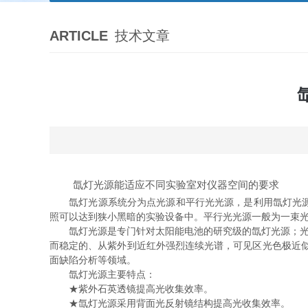
ARTICLE
技术文章
氙灯光源能适应不同实验室对仪器空间的要求
氙灯光源系统分为点光源和平行光光源，是利用氙灯光源为
照可以达到狭小黑暗的实验设备中。平行光光源一般为一束
氙灯光源是专门针对太阳能电池的研究级的氙灯光源；光源
而稳定的、从紫外到近红外强烈连续光谱，可见区光色极近
面缺陷分析等领域。
氙灯光源主要特点：
★紫外石英透镜提高光收集效率。
★氙灯光源采用背面光反射镜结构提高光收集效率。