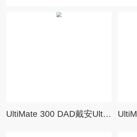
UltiMate 300 DAD戴安UltiMate 300 DAD氘灯 Dionex氘灯