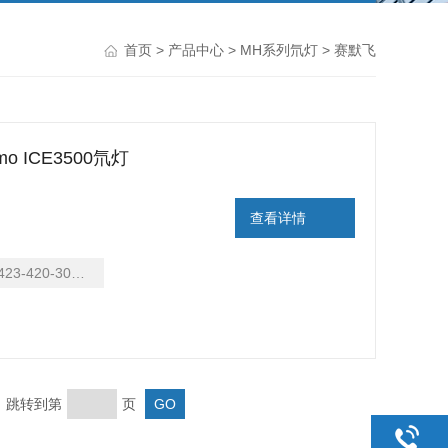
首页
>
产品中心
>
MH系列氘灯
> 赛默飞
mo ICE3500氘灯
查看详情
423-420-30004
页 跳转到第
页