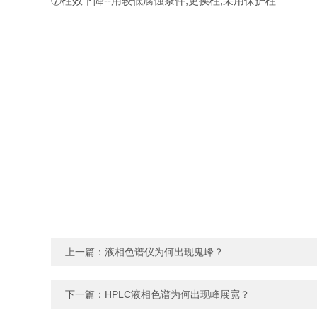
⑦柱效下降--用较低腐蚀条件,更换柱,采用保护柱
上一篇：
液相色谱仪为何出现鬼峰？
下一篇：
HPLC液相色谱为何出现峰展宽？