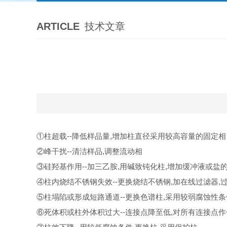
ARTICLE
技术文章
①柱超载--降低样品量,增加柱直径采用较高容量的固定相
②峰干扰--清洁样品,调整流动相
③硅羟基作用--加三乙胺,用碱致钝化柱,增加缓冲液或盐
④柱内烧结不锈钢失效--更换烧结不锈钢,加在线过滤器,
⑤柱塌陷或形成短路通道--更换色谱柱,采用较弱腐蚀性条
⑥死体积或柱外体积过大--连接点降至低,对所有连接点