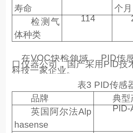
寿命
个月
114
检测气
体种类
在VOC快检领域，
PID传
口仪器公司，国产采用PID技
科技一家企业
。
表3 PID传
品牌
典型
PID-
英国阿尔法Alp
hasense