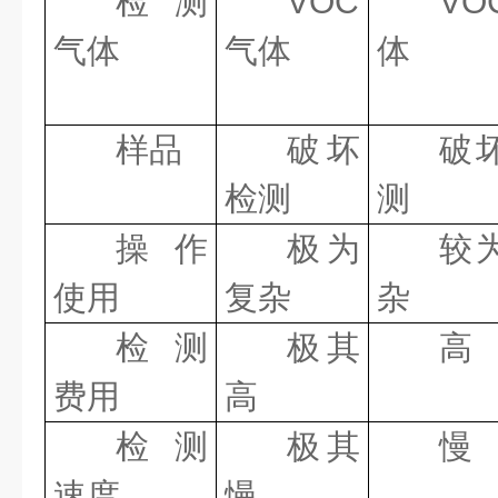
检测
VOC
VO
气体
气体
体
样品
破坏
破
检测
测
操作
极为
较
使用
复杂
杂
检测
极其
高
费用
高
检测
极其
慢
速度
慢