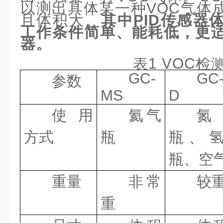
以测出具体某一种VOC气体
且体积大。
其中
PID传感器
工作条件简单、能耗低，更
器。
表1 VOC检
GC-
GC-
参数
MS
D
使用
氦气
氮
方式
瓶
瓶、
瓶、空
重量
非常
较
重