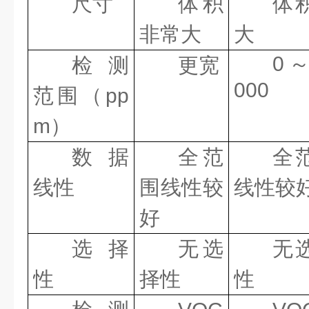
尺寸
体积
体
非常大
大
0
检测
更宽
000
范围（pp
m）
数据
全范
全
线性
围线性较
线性较
好
选择
无选
无
性
择性
性