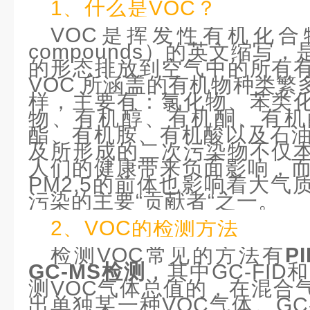
1、什么是VOC？
VOC是挥发性有机化合物(vola
compounds）的英文缩写，
的形态排放到空气中的所有
VOC 所涵盖的有机物种类繁
样，主要有：氯化物、苯类
物、有机醇、有机酮、有机
酯、有机胺、有机酸以及石油
及所形成的二次污染物不仅
人们的健康带来负面影响，而
PM2.5的前体也影响着大
污染的主要“贡献者“之一。
2、VOC的检测方法
检测VOC常见的方法有
P
GC-MS检测
，其中GC-FID
测VOC气体总值的，在混合
出单独某一种VOC气体。GC-