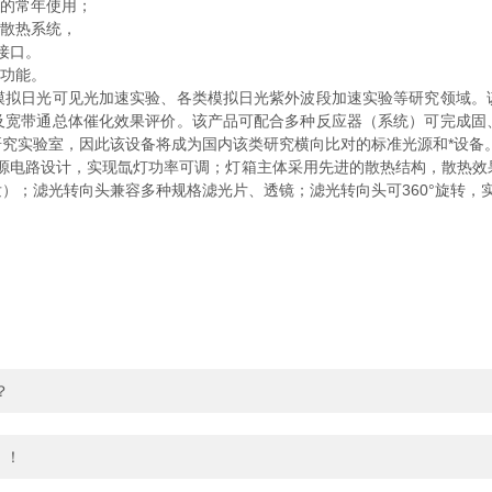
的常年使用；
散热系统，
接口。
功能。
日光可见光加速实验、各类模拟日光紫外波段加速实验等研究领域。
及宽带通总体催化效果评价。该产品可配合多种反应器（系统）可完成固
究实验室，因此该设备将成为国内该类研究横向比对的标准光源和*设备
电路设计，实现氙灯功率可调；灯箱主体采用先进的散热结构，散热效
）；滤光转向头兼容多种规格滤光片、透镜；滤光转向头可360°旋转，
？
！！