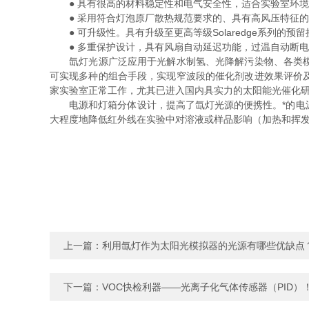
● 具有很高的材料稳定性和电气安全性，适合实验室环境
● 采用符合灯泡原厂散热规范要求的、具有高风压特征的
● 可升级性。具有升级至更高等级Solaredge系列的预留
● 多重保护设计，具有风扇自动延迟功能，过温自动断电
氙灯光源广泛应用于光解水制氢、光降解污染物、各类模拟
可实现多种的组合手段，实现窄波段的催化剂改进效果评价
家实验室正常工作，尤其已进入国内具实力的太阳能光催化研
电源和灯箱分体设计，提高了氙灯光源的便携性。*的电源
大程度地降低红外线在实验中对溶液或样品影响（加热和挥发
上一篇：
利用氙灯作为太阳光模拟器的光源有哪些优缺点
下一篇：
VOC快检利器——光离子化气体传感器（PID）