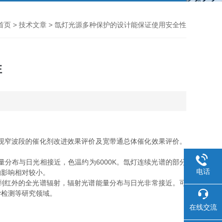
首页
>
技术文章
> 氙灯光源多种保护的设计能保证使用安全性
性
现窄波段的催化剂改进效果评价及宽带通总体催化效果评价。
布与日光相接近，色温约为6000K。氙灯连续光谱的部分
电话
的影响相对较小。
到红外的全光谱辐射，辐射光谱能量分布与日光非常接近。可
学检测等研究领域。
在线交流