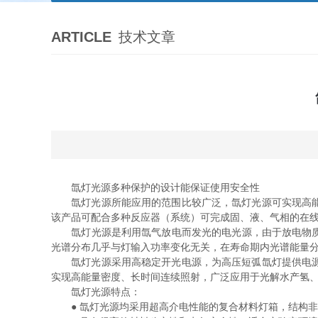
ARTICLE
技术文章
氙灯光源多种保护的设计能保证使用安全性
氙灯光源所能应用的范围比较广泛，氙灯光源可实现高能量
该产品可配合多种反应器（系统）可完成固、液、气相的在
氙灯光源是利用氙气放电而发光的电光源，由于放电物质是
光谱分布几乎与灯输入功率变化无关，在寿命期内光谱能量
氙灯光源采用高稳定开光电源，为高压短弧氙灯提供电源。
实现高能量密度、长时间连续照射，广泛应用于光解水产氢
氙灯光源特点：
● 氙灯光源均采用超高介电性能的复合材料灯箱，结构非