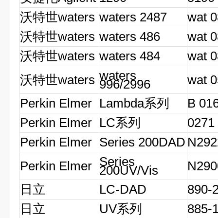
沃特世waters
waters 2487
wat 
沃特世waters
waters 486
wat 
沃特世waters
waters 484
wat 
waters
沃特世waters
wat 
996/2996
Perkin Elmer
Lambda系列
B 01
Perkin Elmer
LC系列
0271
Perkin Elmer
Series 200DAD
N292
Series
Perkin Elmer
N290
200UV/Vis
日立
LC-DAD
890-
日立
UV系列
885-