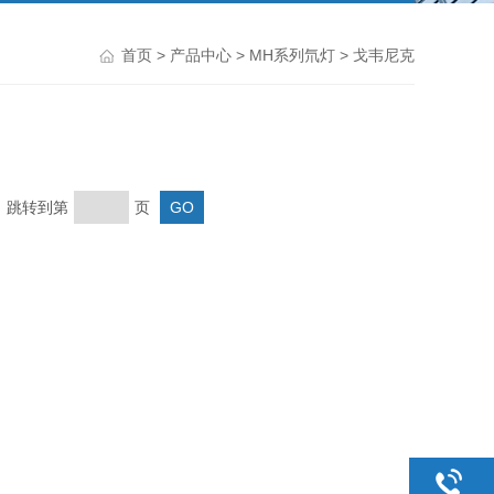
首页
>
产品中心
>
MH系列氘灯
> 戈韦尼克
页 跳转到第
页